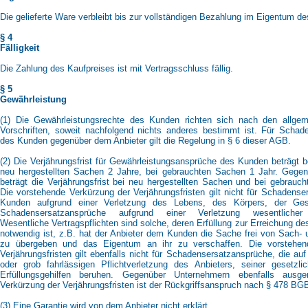
Die gelieferte Ware verbleibt bis zur vollständigen Bezahlung im Eigentum de
§ 4
Fälligkeit
Die Zahlung des Kaufpreises ist mit Vertragsschluss fällig.
§ 5
Gewährleistung
(1) Die Gewährleistungsrechte des Kunden richten sich nach den allgem
Vorschriften, soweit nachfolgend nichts anderes bestimmt ist. Für Schad
des Kunden gegenüber dem Anbieter gilt die Regelung in § 6 dieser AGB.
(2) Die Verjährungsfrist für Gewährleistungsansprüche des Kunden beträgt b
neu hergestellten Sachen 2 Jahre, bei gebrauchten Sachen 1 Jahr. Gege
beträgt die Verjährungsfrist bei neu hergestellten Sachen und bei gebrauc
Die vorstehende Verkürzung der Verjährungsfristen gilt nicht für Schadens
Kunden aufgrund einer Verletzung des Lebens, des Körpers, der Ges
Schadensersatzansprüche aufgrund einer Verletzung wesentlicher V
Wesentliche Vertragspflichten sind solche, deren Erfüllung zur Erreichung de
notwendig ist, z.B. hat der Anbieter dem Kunden die Sache frei von Sach-
zu übergeben und das Eigentum an ihr zu verschaffen. Die vorstehen
Verjährungsfristen gilt ebenfalls nicht für Schadensersatzansprüche, die auf
oder grob fahrlässigen Pflichtverletzung des Anbieters, seiner gesetzlic
Erfüllungsgehilfen beruhen. Gegenüber Unternehmern ebenfalls aus
Verkürzung der Verjährungsfristen ist der Rückgriffsanspruch nach § 478 BG
(3) Eine Garantie wird von dem Anbieter nicht erklärt.