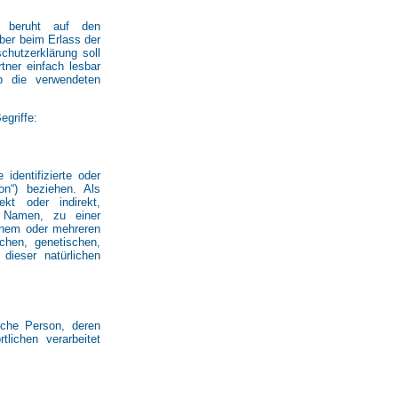
g beruht auf den
eber beim Erlass der
hutzerklärung soll
tner einfach lesbar
b die verwendeten
egriffe:
identifizierte oder
son“) beziehen. Als
ekt oder indirekt,
 Namen, zu einer
inem oder mehreren
chen, genetischen,
 dieser natürlichen
rliche Person, deren
lichen verarbeitet