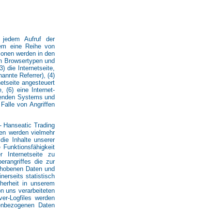
 jedem Aufruf der
tem eine Reihe von
ionen werden in den
en Browsertypen und
 die Internetseite,
annte Referrer), (4)
etseite angesteuert
 (6) eine Internet-
ifenden Systems und
Falle von Angriffen
- Hanseatic Trading
en werden vielmehr
 die Inhalte unserer
 Funktionsfähigkeit
 Internetseite zu
erangriffes die zur
erhobenen Daten und
erseits statistisch
herheit in unserem
n uns verarbeiteten
er-Logfiles werden
enbezogenen Daten