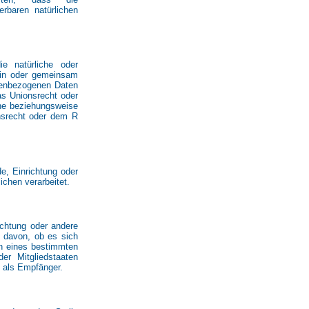
erbaren natürlichen
die natürliche oder
lein oder gemeinsam
onenbezogenen Daten
as Unionsrecht oder
che beziehungsweise
nsrecht oder dem R
de, Einrichtung oder
ichen verarbeitet.
ichtung oder andere
g davon, ob es sich
en eines bestimmten
r Mitgliedstaaten
 als Empfänger.