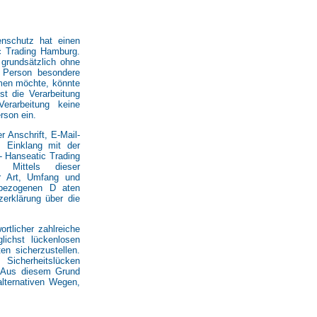
nschutz hat einen
c Trading Hamburg.
 grundsätzlich ohne
 Person besondere
men möchte, könnte
st die Verarbeitung
erarbeitung keine
rson ein.
 Anschrift, E-Mail-
m Einklang mit der
- Hanseatic Trading
. Mittels dieser
er Art, Umfang und
nbezogenen D aten
zerklärung über die
rtlicher zahlreiche
ichst lückenlosen
en sicherzustellen.
Sicherheitslücken
. Aus diesem Grund
alternativen Wegen,