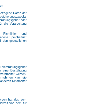
ten
nbezogene Daten der
peicherungszwecks
erordnungsgeber oder
r die Verarbeitung
 Richtlinien- und
bene Speicherfrist
d den gesetzlichen
d Verordnungsgeber
n eine Bestätigung
verarbeitet werden.
ch nehmen, kann sie
anderen Mitarbeiter
Person hat das vom
derzeit von dem für