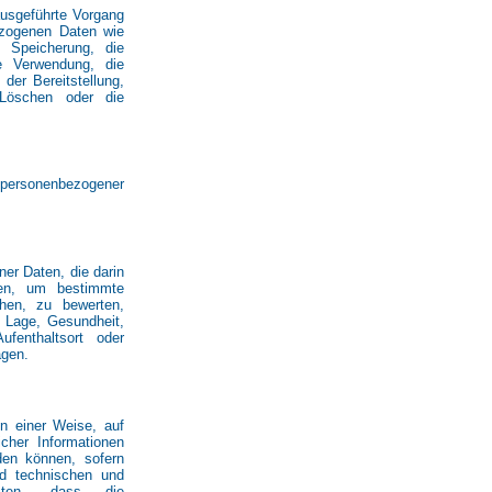
 ausgeführte Vorgang
zogenen Daten wie
 Speicherung, die
e Verwendung, die
der Bereitstellung,
 Löschen oder die
 personenbezogener
ner Daten, die darin
den, um bestimmte
ehen, zu bewerten,
r Lage, Gesundheit,
Aufenthaltsort oder
agen.
n einer Weise, auf
cher Informationen
den können, sofern
nd technischen und
isten, dass die