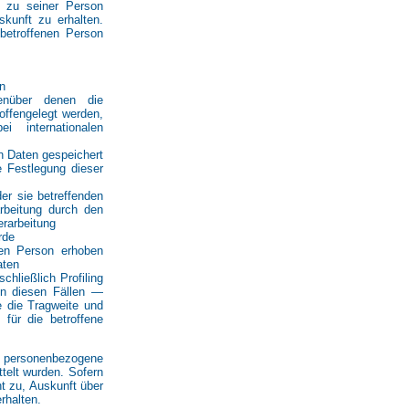
ie zu seiner Person
kunft zu erhalten.
 betroffenen Person
n
enüber denen die
offengelegt werden,
i internationalen
en Daten gespeichert
ie Festlegung dieser
er sie betreffenden
rbeitung durch den
erarbeitung
rde
nen Person erhoben
aten
hließlich Profiling
n diesen Fällen —
e die Tragweite und
 für die betroffene
ob personenbezogene
ttelt wurden. Sofern
ht zu, Auskunft über
rhalten.