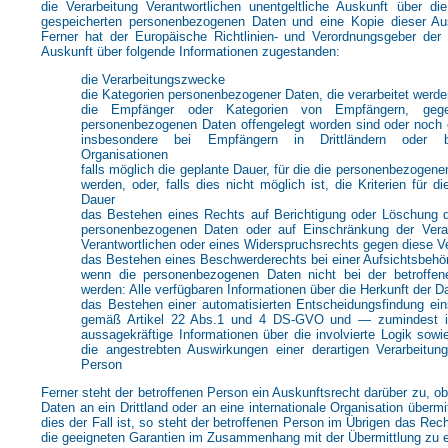
die Verarbeitung Verantwortlichen unentgeltliche Auskunft über d
gespeicherten personenbezogenen Daten und eine Kopie dieser Aus
Ferner hat der Europäische Richtlinien- und Verordnungsgeber der
Auskunft über folgende Informationen zugestanden:
die Verarbeitungszwecke
die Kategorien personenbezogener Daten, die verarbeitet werde
die Empfänger oder Kategorien von Empfängern, geg
personenbezogenen Daten offengelegt worden sind oder noch 
insbesondere bei Empfängern in Drittländern oder be
Organisationen
falls möglich die geplante Dauer, für die die personenbezogen
werden, oder, falls dies nicht möglich ist, die Kriterien für d
Dauer
das Bestehen eines Rechts auf Berichtigung oder Löschung d
personenbezogenen Daten oder auf Einschränkung der Vera
Verantwortlichen oder eines Widerspruchsrechts gegen diese V
das Bestehen eines Beschwerderechts bei einer Aufsichtsbehö
wenn die personenbezogenen Daten nicht bei der betroffe
werden: Alle verfügbaren Informationen über die Herkunft der D
das Bestehen einer automatisierten Entscheidungsfindung einsc
gemäß Artikel 22 Abs.1 und 4 DS-GVO und — zumindest i
aussagekräftige Informationen über die involvierte Logik sowi
die angestrebten Auswirkungen einer derartigen Verarbeitung
Person
Ferner steht der betroffenen Person ein Auskunftsrecht darüber zu, 
Daten an ein Drittland oder an eine internationale Organisation übermi
dies der Fall ist, so steht der betroffenen Person im Übrigen das Rec
die geeigneten Garantien im Zusammenhang mit der Übermittlung zu e