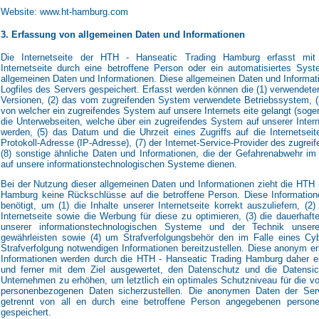
Website: www.ht-hamburg.com
3. Erfassung von allgemeinen Daten und Informationen
Die Internetseite der HTH - Hanseatic Trading Hamburg erfasst mit
Internetseite durch eine betroffene Person oder ein automatisiertes Sys
allgemeinen Daten und Informationen. Diese allgemeinen Daten und Informat
Logfiles des Servers gespeichert. Erfasst werden können die (1) verwendet
Versionen, (2) das vom zugreifenden System verwendete Betriebssystem, (3)
von welcher ein zugreifendes System auf unsere Internets eite gelangt (sogen
die Unterwebseiten, welche über ein zugreifendes System auf unserer Intern
werden, (5) das Datum und die Uhrzeit eines Zugriffs auf die Internetseite,
Protokoll-Adresse (IP-Adresse), (7) der Internet-Service-Provider des zugre
(8) sonstige ähnliche Daten und Informationen, die der Gefahrenabwehr im 
auf unsere informationstechnologischen Systeme dienen.
Bei der Nutzung dieser allgemeinen Daten und Informationen zieht die HTH 
Hamburg keine Rückschlüsse auf die betroffene Person. Diese Information
benötigt, um (1) die Inhalte unserer Internetseite korrekt auszuliefern, (2)
Internetseite sowie die Werbung für diese zu optimieren, (3) die dauerhafte
unserer informationstechnologischen Systeme und der Technik unserer
gewährleisten sowie (4) um Strafverfolgungsbehör den im Falle eines Cyb
Strafverfolgung notwendigen Informationen bereitzustellen. Diese anonym 
Informationen werden durch die HTH - Hanseatic Trading Hamburg daher ein
und ferner mit dem Ziel ausgewertet, den Datenschutz und die Datensic
Unternehmen zu erhöhen, um letztlich ein optimales Schutzniveau für die vo
personenbezogenen Daten sicherzustellen. Die anonymen Daten der Serv
getrennt von all en durch eine betroffene Person angegebenen person
gespeichert.