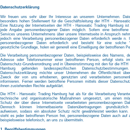
Datenschutzerklärung
Wir freuen uns sehr über Ihr Interesse an unserem Unternehmen. Date
besonders hohen Stellenwert für die Geschäftsleitung der HTH - Hanseati
Eine Nutzung der Internetseiten der HTH - Hanseatic Trading Hamburg ist
jede Angabe personenbezogener Daten möglich. Sofern eine betroffene
Services unseres Unternehmens über unsere Internetseite in Anspruch neh
jedoch eine Verarbeitung personenbezogener Daten erforderlich werde n. I
personenbezogener Daten erforderlich und besteht für eine solche V
gesetzliche Grundlage, holen wir generell eine Einwilligung der betroffenen Pe
Die Verarbeitung personenbezogener Daten, beispielsweise des Namens, der
Adresse oder Telefonnummer einer betroffenen Person, erfolgt stets i
Datenschutz-Grundverordnung und in Übereinstimmung mit den für die HTH 
Hamburg geltenden landesspezifischen Datenschutzbestimmungen
Datenschutzerklärung möchte unser Unternehmen die Öffentlichkeit üb
Zweck der von uns erhobenen, genutzten und verarbeiteten persone
informieren. Ferner werden betroffene Personen mittels dieser Datenschut
ihnen zustehenden Rechte aufgeklärt.
Die HTH - Hanseatic Trading Hamburg hat als für die Verarbeitung Verantwo
technische und organisatorische Maßnahmen umgesetzt, um einen mögl
Schutz der über diese Internetseite verarbeiteten personenbezogenen Dat
Dennoch können Internetbasierte Datenübertragungen grundsätzlich 
aufweisen, sodass ein absoluter Schutz nicht gewährleistet werden kann
steht es jeder betroffenen Person frei, personenbezogene Daten auch auf 
beispielsweise telefonisch, an uns zu übermitteln.
1. Begriffsbestimmungen